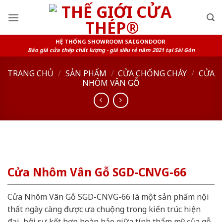
Skip
to
content
HỆ THỐNG SHOWROOM SAIGONDOOR
Báo giá cửa thép chất lượng - giá siêu rẻ năm 2021 tại Sài Gòn
TRANG CHỦ
/
SẢN PHẨM
/
CỬA CHỐNG CHÁY
/
CỬA
NHÔM VÂN GỖ
Cửa Nhôm Vân Gỗ SGD-CNVG-66
Cửa Nhôm Vân Gỗ SGD-CNVG-66 là một sản phẩm nội
thất ngày càng được ưa chuộng trong kiến trúc hiện
đại, bởi sự kết hợp hoàn hảo giữa tính thẩm mỹ của gỗ