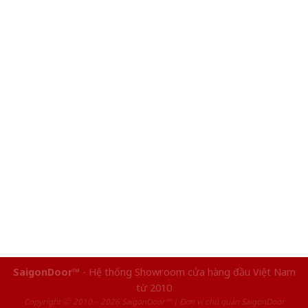
SaigonDoor™
- Hệ thống Showroom cửa hàng đầu Việt Nam
từ 2010
Copyright ⓒ 2010 – 2026 SaigonDoor™ | Đơn vị chủ quản SaigonDoor