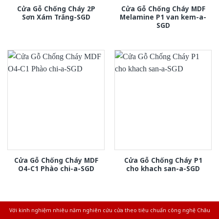
Cửa Gỗ Chống Cháy 2P
Cửa Gỗ Chống Cháy MDF
Sơn Xám Trắng-SGD
Melamine P1 van kem-a-
SGD
Cửa Gỗ Chống Cháy MDF
Cửa Gỗ Chống Cháy P1
O4-C1 Phào chi-a-SGD
cho khach san-a-SGD
Với kinh nghiệm nhiêu năm nghiên cứu cửa theo tiêu chuẩn công nghệ Châu
Âu.Chúng tôi tự tin là nhà sản xuất & cung cấp hàng đầu tại Việt Nam!