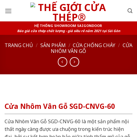
Skip
to
content
HỆ THỐNG SHOWROOM SAIGONDOOR
Báo giá cửa thép chất lượng - giá siêu rẻ năm 2021 tại Sài Gòn
TRANG CHỦ
/
SẢN PHẨM
/
CỬA CHỐNG CHÁY
/
CỬA
NHÔM VÂN GỖ
Cửa Nhôm Vân Gỗ SGD-CNVG-60
Cửa Nhôm Vân Gỗ SGD-CNVG-60 là một sản phẩm nội
thất ngày càng được ưa chuộng trong kiến trúc hiện
đại, bởi sự kết hợp hoàn hảo giữa tính thẩm mỹ của gỗ