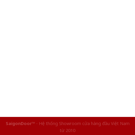
SaigonDoor™
- Hệ thống Showroom cửa hàng đầu Việt Nam
từ 2010