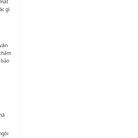
 mắt
ác gì
 vân
 thấm
 bảo
mà
ngôi