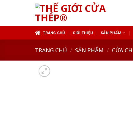
Skip
to
content
TRANG CHỦ
GIỚI THIỆU
SẢN PHẨM
TRANG CHỦ
/
SẢN PHẨM
/
CỬA CH