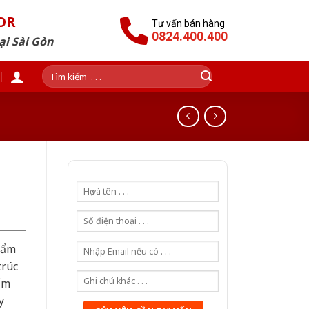
OR
Tư vấn bán hàng
0824.400.400
ại Sài Gòn
Tìm
kiếm:
hẩm
trúc
ẩm
y