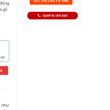
 đồng
a gỗ
Gọi 0976.169.864
hiết
N
g như