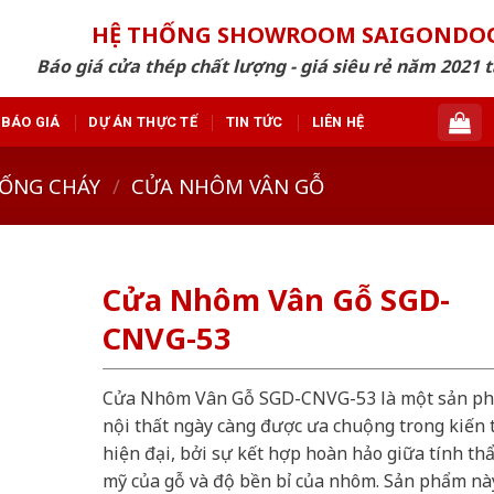
HỆ THỐNG SHOWROOM SAIGONDO
Báo giá cửa thép chất lượng - giá siêu rẻ năm 2021 t
BÁO GIÁ
DỰ ÁN THỰC TẾ
TIN TỨC
LIÊN HỆ
ỐNG CHÁY
/
CỬA NHÔM VÂN GỖ
Cửa Nhôm Vân Gỗ SGD-
CNVG-53
Cửa Nhôm Vân Gỗ SGD-CNVG-53 là một sản p
nội thất ngày càng được ưa chuộng trong kiến 
hiện đại, bởi sự kết hợp hoàn hảo giữa tính th
mỹ của gỗ và độ bền bỉ của nhôm. Sản phẩm nà