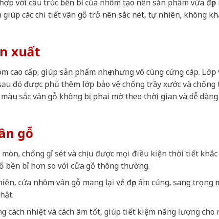
 hợp với cấu trúc bền bỉ của nhôm tạo nên sản phẩm vừa đẹp
 giúp các chi tiết vân gỗ trở nên sắc nét, tự nhiên, không kh
ản xuất
m cao cấp, giúp sản phẩm nhẹ nhưng vô cùng cứng cáp. Lớp
 sau đó được phủ thêm lớp bảo vệ chống trầy xước và chống
màu sắc vân gỗ không bị phai mờ theo thời gian và dễ dàng
ân gỗ
mòn, chống gỉ sét và chịu được mọi điều kiện thời tiết khắc
ỗ bền bỉ hơn so với cửa gỗ thông thường.
nhiên, cửa nhôm vân gỗ mang lại vẻ đẹp ấm cúng, sang trọng 
hật.
g cách nhiệt và cách âm tốt, giúp tiết kiệm năng lượng cho 