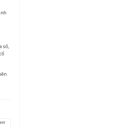
inh
a sổ,
cổ
bền