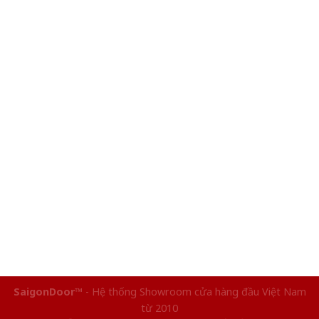
SaigonDoor™
- Hệ thống Showroom cửa hàng đầu Việt Nam
từ 2010