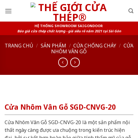
Skip
to
content
HỆ THỐNG SHOWROOM SAIGONDOOR
Báo giá cửa thép chất lượng - giá siêu rẻ năm 2021 tại Sài Gòn
TRANG CHỦ
/
SẢN PHẨM
/
CỬA CHỐNG CHÁY
/
CỬA
NHÔM VÂN GỖ
Cửa Nhôm Vân Gỗ SGD-CNVG-20
Cửa Nhôm Vân Gỗ SGD-CNVG-20 là một sản phẩm nội
thất ngày càng được ưa chuộng trong kiến trúc hiện
đại, bởi sự kết hợp hoàn hảo giữa tính thẩm mỹ của gỗ