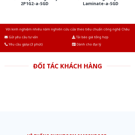
2P1G2-a-SGD
Laminate-a-SGD
Với kinh nghiệm nhiêu năm nghiên cứu cửa theo tiêu chuẩn công nghệ Châu
Âu.Chúng tôi tự tin là nhà sản xuất & cung cấp hàng đầu tại Việt Nam!
Gửi yêu cầu tư vấn
Tải báo giá tổng hợp
Yêu cầu gọi lại (3 phút)
Dành cho đại lý
ĐỐI TÁC KHÁCH HÀNG