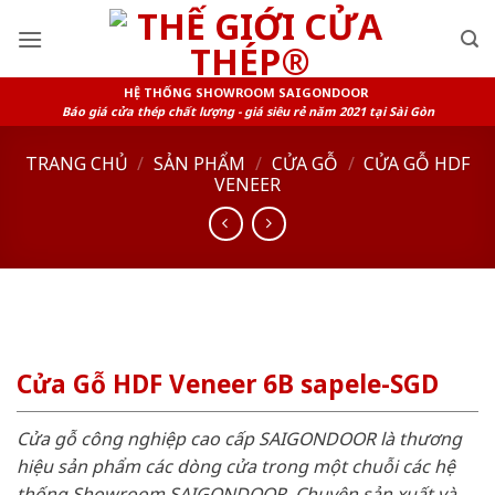
Skip
to
content
HỆ THỐNG SHOWROOM SAIGONDOOR
Báo giá cửa thép chất lượng - giá siêu rẻ năm 2021 tại Sài Gòn
TRANG CHỦ
/
SẢN PHẨM
/
CỬA GỖ
/
CỬA GỖ HDF
VENEER
Cửa Gỗ HDF Veneer 6B sapele-SGD
Cửa gỗ công nghiệp cao cấp SAIGONDOOR là thương
hiệu sản phẩm các dòng cửa trong một chuỗi các hệ
thống Showroom SAIGONDOOR. Chuyên sản xuất và