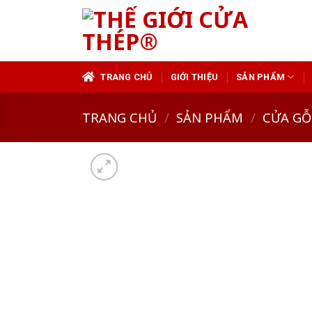
Skip
to
content
TRANG CHỦ
GIỚI THIỆU
SẢN PHẨM
TRANG CHỦ
/
SẢN PHẨM
/
CỬA GỖ