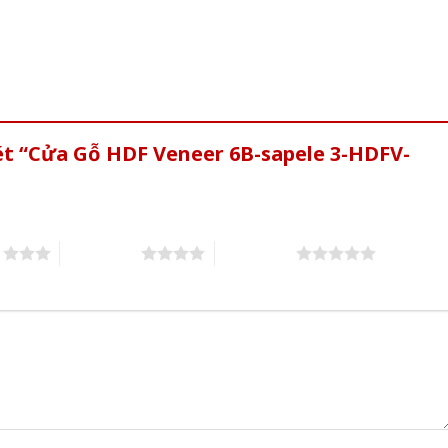
ét “Cửa Gỗ HDF Veneer 6B-sapele 3-HDFV-
s
4 of 5 stars
5 of 5 stars