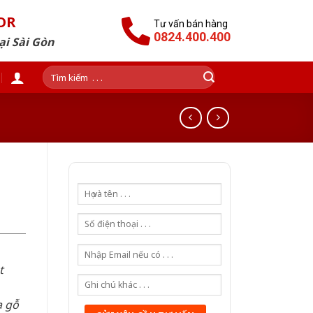
OR
Tư vấn bán hàng
0824.400.400
ại Sài Gòn
Tìm
kiếm:
t
a gỗ