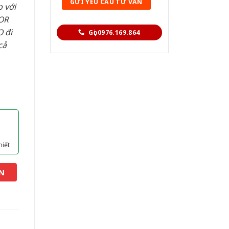
 với
OR
 đi
Gọi 0976.169.864
cả
hiết
N