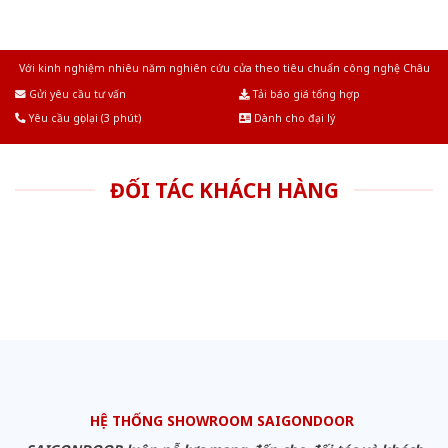
Với kinh nghiệm nhiêu năm nghiên cứu cửa theo tiêu chuẩn công nghệ Châu
Âu.Chúng tôi tự tin là nhà sản xuất & cung cấp hàng đầu tại Việt Nam!
Gửi yêu cầu tư vấn
Tải báo giá tổng hợp
Yêu cầu gọi lại (3 phút)
Dành cho đại lý
ĐỐI TÁC KHÁCH HÀNG
HỆ THỐNG SHOWROOM SAIGONDOOR