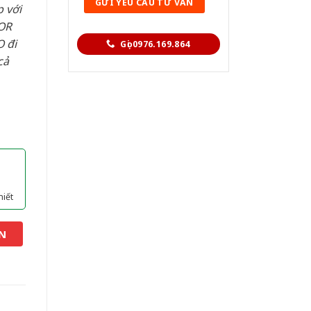
 với
OR
 đi
Gọi 0976.169.864
cả
hiết
N