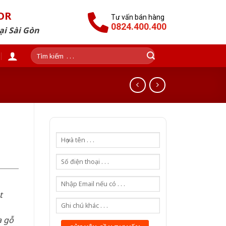
OR
Tư vấn bán hàng
0824.400.400
ại Sài Gòn
Tìm
kiếm:
t
a gỗ