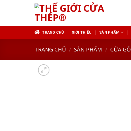
Skip
to
content
TRANG CHỦ
GIỚI THIỆU
SẢN PHẨM
TRANG CHỦ
/
SẢN PHẨM
/
CỬA GỖ