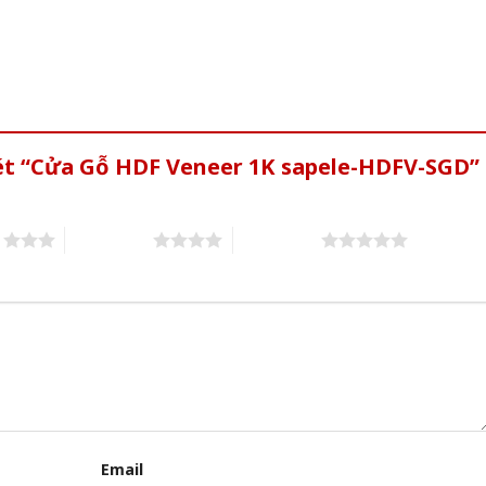
xét “Cửa Gỗ HDF Veneer 1K sapele-HDFV-SGD”
s
4 of 5 stars
5 of 5 stars
Email