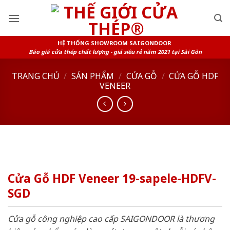
Skip
to
content
HỆ THỐNG SHOWROOM SAIGONDOOR
Báo giá cửa thép chất lượng - giá siêu rẻ năm 2021 tại Sài Gòn
TRANG CHỦ
/
SẢN PHẨM
/
CỬA GỖ
/
CỬA GỖ HDF
VENEER
Cửa Gỗ HDF Veneer 19-sapele-HDFV-
SGD
Cửa gỗ công nghiệp cao cấp SAIGONDOOR là thương