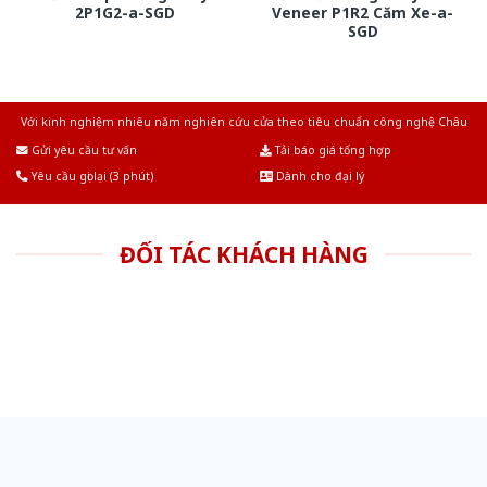
2P1G2-a-SGD
Veneer P1R2 Căm Xe-a-
SGD
Với kinh nghiệm nhiêu năm nghiên cứu cửa theo tiêu chuẩn công nghệ Châu
Âu.Chúng tôi tự tin là nhà sản xuất & cung cấp hàng đầu tại Việt Nam!
Gửi yêu cầu tư vấn
Tải báo giá tổng hợp
Yêu cầu gọi lại (3 phút)
Dành cho đại lý
ĐỐI TÁC KHÁCH HÀNG