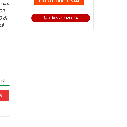
 với
OR
 đi
Gọi 0976.169.864
cả
hiết
N