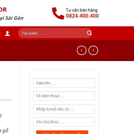
OR
Tư vấn bán hàng
0824.400.400
ại Sài Gòn
Tìm
kiếm:
t
a gỗ