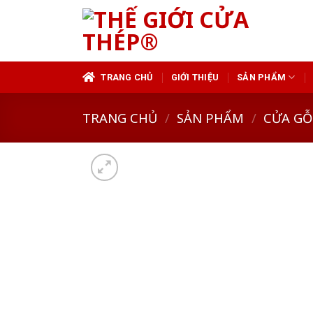
Skip
to
content
TRANG CHỦ
GIỚI THIỆU
SẢN PHẨM
TRANG CHỦ
/
SẢN PHẨM
/
CỬA GỖ