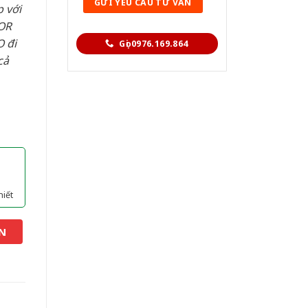
 với
OR
 đi
Gọi 0976.169.864
cả
hiết
N