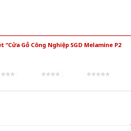
xét “Cửa Gỗ Công Nghiệp SGD Melamine P2
s
4 of 5 stars
5 of 5 stars