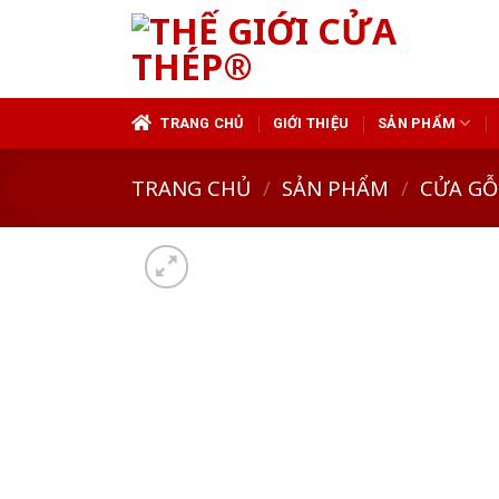
Skip
to
content
TRANG CHỦ
GIỚI THIỆU
SẢN PHẨM
TRANG CHỦ
/
SẢN PHẨM
/
CỬA GỖ