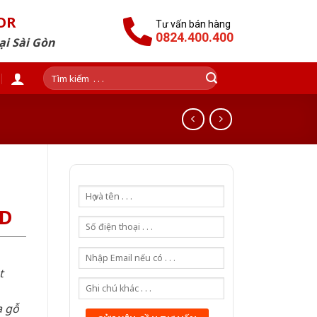
OR
Tư vấn bán hàng
0824.400.400
ại Sài Gòn
Tìm
kiếm:
GD
t
a gỗ