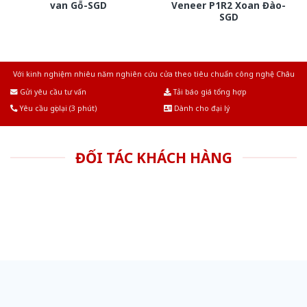
van Gỗ-SGD
Veneer P1R2 Xoan Đào-
SGD
Với kinh nghiệm nhiêu năm nghiên cứu cửa theo tiêu chuẩn công nghệ Châu
Âu.Chúng tôi tự tin là nhà sản xuất & cung cấp hàng đầu tại Việt Nam!
Gửi yêu cầu tư vấn
Tải báo giá tổng hợp
Yêu cầu gọi lại (3 phút)
Dành cho đại lý
ĐỐI TÁC KHÁCH HÀNG